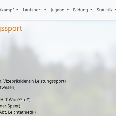
tkampf
Laufsport
Jugend
Bildung
Statistik
ssport
n, Vizepräsidentin Leistungssport)
pfwesen)
T/HLT Wurf/Stoß)
ner Speer)
bt. Leichtathletik)