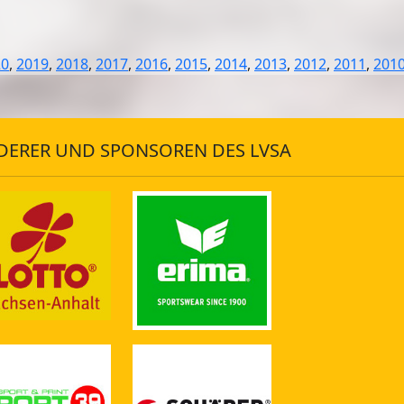
20
,
2019
,
2018
,
2017
,
2016
,
2015
,
2014
,
2013
,
2012
,
2011
,
201
DERER UND SPONSOREN DES LVSA