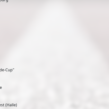
lde-Cup"
ge
t (Halle)