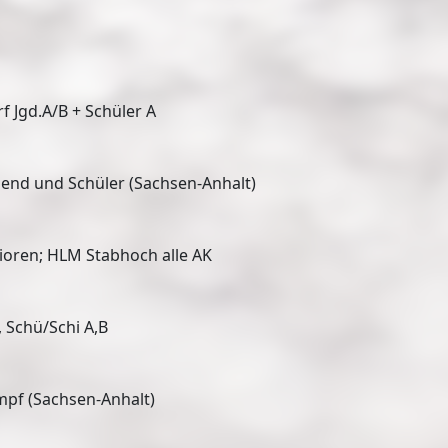
f Jgd.A/B + Schüler A
gend und Schüler (Sachsen-Anhalt)
ioren; HLM Stabhoch alle AK
 Schü/Schi A,B
pf (Sachsen-Anhalt)