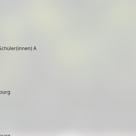
Schüler(innen) A
eburg
eburg