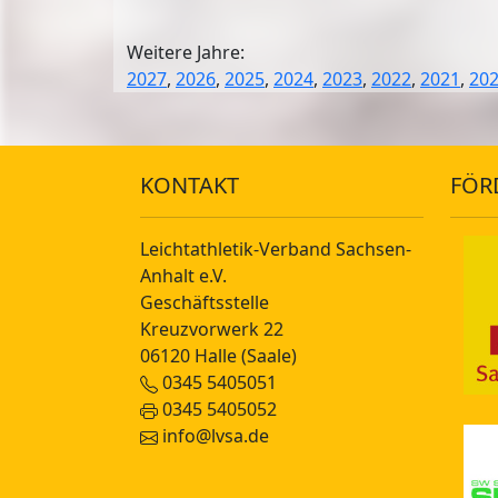
Weitere Jahre:
2027
,
2026
,
2025
,
2024
,
2023
,
2022
,
2021
,
20
KONTAKT
FÖR
Leichtathletik-Verband Sachsen-
Anhalt e.V.
Geschäftsstelle
Kreuzvorwerk 22
06120 Halle (Saale)
0345 5405051
0345 5405052
info@lvsa.de