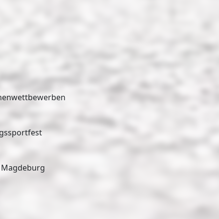
hmenwettbewerben
gssportfest
SC Magdeburg